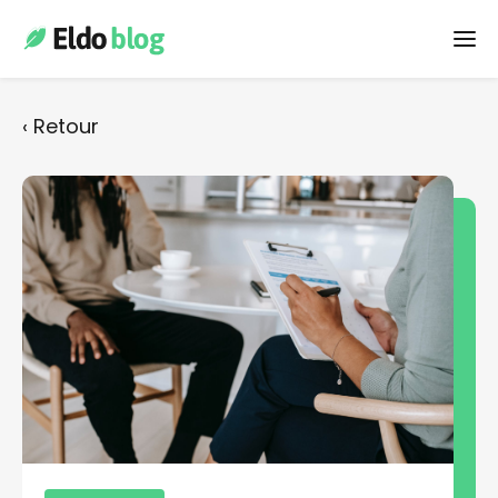
E-réputation
‹ Retour
Développer son CA
Actualités
Gestion des leads
Recrutement
Stratégie digitale