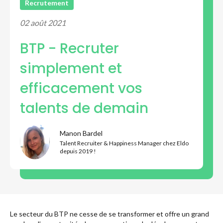
Recrutement
Développer son réseau
02 août 2021
BTP - Recruter
Découvrir Eldo
simplement et
efficacement vos
talents de demain
Manon Bardel
Talent Recruiter & Happiness Manager chez Eldo
depuis 2019 !
Le secteur du BTP ne cesse de se transformer et offre un grand