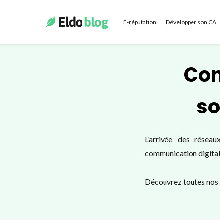
E-réputation
Développer son CA
Com
so
L’arrivée des résea
communication digitale
Découvrez toutes nos a