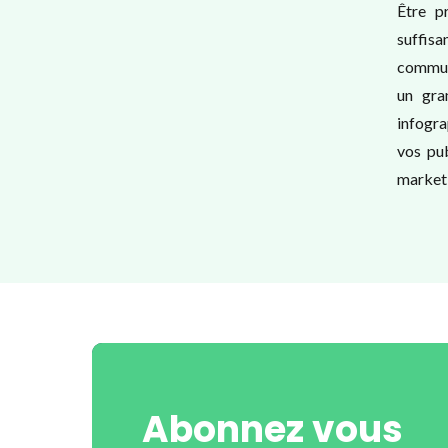
Être p
suffisa
communi
un gra
infogra
vos pub
marketi
Abonnez vous