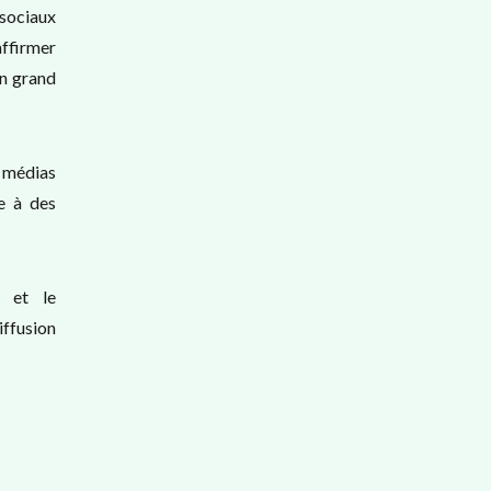
 sociaux
affirmer
un grand
e médias
e à des
g et le
iffusion