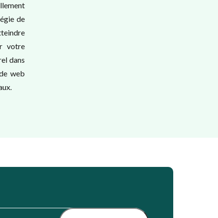
llement
tégie de
tteindre
r votre
rel dans
s de web
aux.