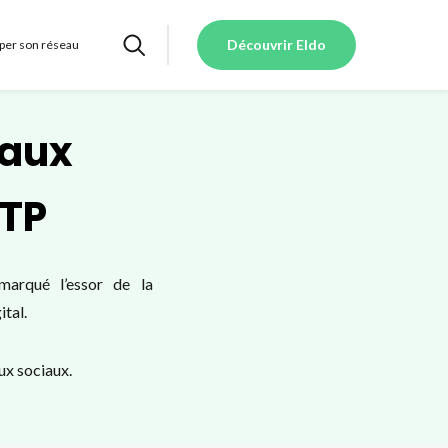
Découvrir Eldo
per son réseau
eaux
BTP
marqué l’essor de la
ital.
ux sociaux.