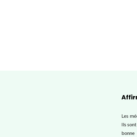
Affi
Les méd
Ils son
bonne 