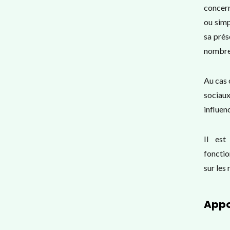
concern
ou simp
sa prés
nombre 
Au cas 
sociau
influen
Il est
fonctio
sur les
Appo