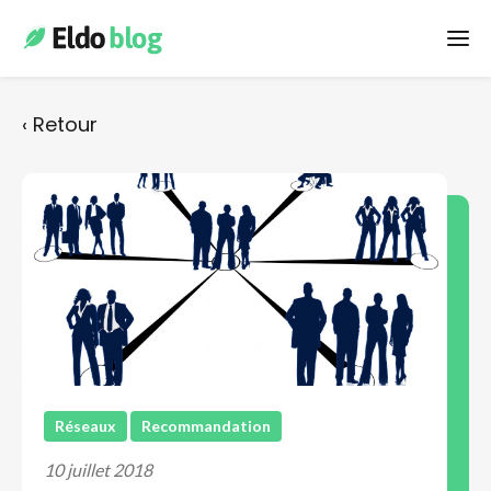
E-réputation
‹ Retour
Développer son CA
Actualités
Gestion des leads
Recrutement
Réseaux
Recommandation
Stratégie digitale
10 juillet 2018