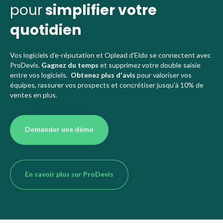
pour
simplifier votre
Découvrir Eldo
quotidien
Se connecter
Vos logiciels d'e-réputation et Oplead d'Eldo se connectent avec
ProDevis.
Gagnez du temps
et supprimez votre double saisie
entre vos logiciels.
Obtenez plus d'avis
pour valoriser vos
équipes, rassurer vos prospects et concrétiser jusqu'à 10% de
ventes en plus.
Demander une démo
En savoir plus sur ProDevis